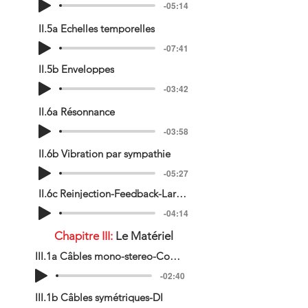
-05:14
II.5a Echelles temporelles
-07:41
II.5b Enveloppes
-03:42
II.6a Résonnance
-03:58
II.6b Vibration par sympathie
-05:27
II.6c Reinjection-Feedback-Larsen
-04:14
Chapitre III:
Le Matériel
III.1a Câbles mono-stereo-Connecteurs.mp
-02:40
III.1b Câbles symétriques-DI