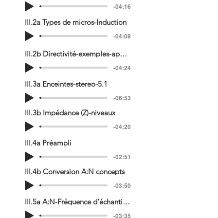
-04:16
III.2a Types de micros-Induction
-04:08
III.2b Directivité-exemples-applicatio
-04:24
III.3a Enceintes-stereo-5.1
-06:53
III.3b Impédance (Z)-niveaux
-04:20
III.4a Préampli
-02:51
III.4b Conversion A:N concepts
-03:50
III.5a A:N-Fréquence d'échantillonage.
-03:35