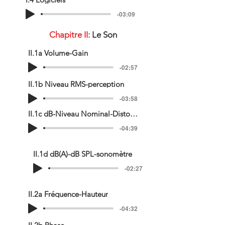
-03:09
Chapitre II:
Le Son
II.1a Volume-Gain
-02:57
II.1b Niveau RMS-perception
-03:58
II.1c dB-Niveau Nominal-Distorsion
-04:39
II.1d dB(A)-dB SPL-sonomètre
-02:27
II.2a Fréquence-Hauteur
-04:32