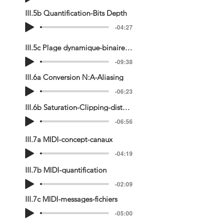
III.5b Quantification-Bits Depth
-04:27
III.5c Plage dynamique-binaire-dithering
-09:38
III.6a Conversion N:A-Aliasing
-06:23
III.6b Saturation-Clipping-distorsion
-06:56
III.7a MIDI-concept-canaux
-04:19
III.7b MIDI-quantification
-02:09
III.7c MIDI-messages-fichiers
-05:00