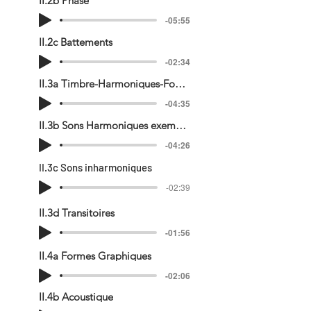
II.2b Phase
-05:55
II.2c Battements
-02:34
II.3a Timbre-Harmoniques-Fourier
-04:35
II.3b Sons Harmoniques exemples-formants
-04:26
II.3c Sons inharmoniques
-02:39
II.3d Transitoires
-01:56
II.4a Formes Graphiques
-02:06
II.4b Acoustique